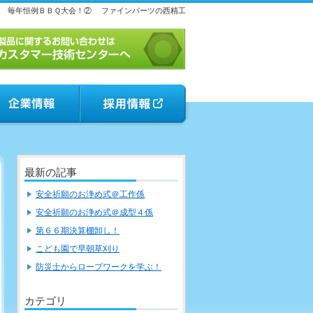
毎年恒例ＢＢＱ大会！②
ファインパーツの西精工
最新の記事
安全祈願のお浄め式＠工作係
安全祈願のお浄め式＠成型４係
第６６期決算棚卸し！
こども園で早朝草刈り
防災士からロープワークを学ぶ！
カテゴリ