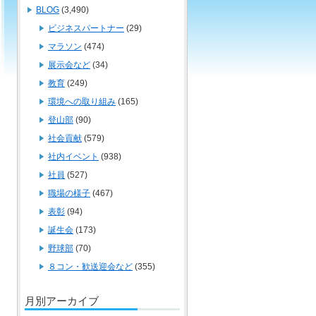
BLOG
(3,490)
ビジネスパートナー
(29)
マラソン
(474)
展示会など
(34)
教育
(249)
環境への取り組み
(165)
登山部
(90)
社会貢献
(579)
社内イベント
(938)
社員
(527)
職場の様子
(467)
表彰
(94)
誕生会
(173)
野球部
(70)
８コン・歓送迎会など
(355)
月別アーカイブ