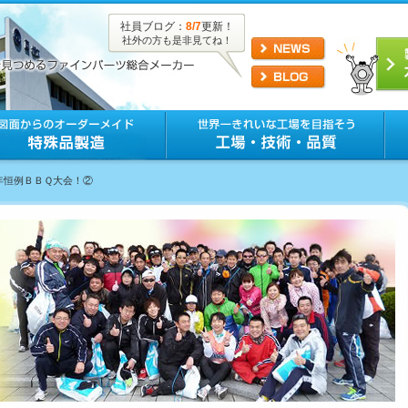
社員ブログ：
8/7
更新！
社外の方も是非見てね！
毎年恒例ＢＢＱ大会！②