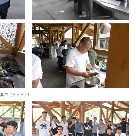
真で（＾▽＾）/