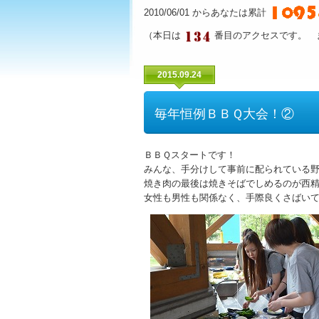
2010/06/01 からあなたは累計
（本日は
番目のアクセスです。 
2015.09.24
毎年恒例ＢＢＱ大会！②
ＢＢＱスタートです！
みんな、手分けして事前に配られている
焼き肉の最後は焼きそばでしめるのが西
女性も男性も関係なく、手際良くさばい