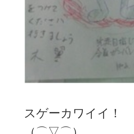
スゲーカワイイ！
（⌒▽⌒）