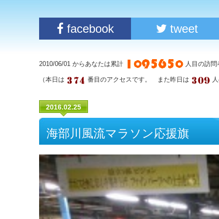
facebook
tweet
2010/06/01 からあなたは累計
人目の訪問
（本日は
番目のアクセスです。 また昨日は
人
2016.02.25
海部川風流マラソン応援旗