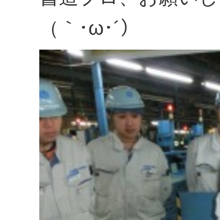
（｀･ω･´）