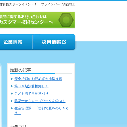
体育館スポーツイベント！
ファインパーツの西精工
最新の記事
安全祈願のお浄め式＠成型４係
第６６期決算棚卸し！
こども園で早朝草刈り
防災士からロープワークを学ぶ！
生産管理課 「笑顔で夏をのりきろ
う」
カテゴリ