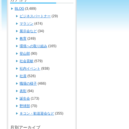
BLOG
(3,489)
ビジネスパートナー
(29)
マラソン
(474)
展示会など
(34)
教育
(249)
環境への取り組み
(165)
登山部
(90)
社会貢献
(579)
社内イベント
(938)
社員
(526)
職場の様子
(466)
表彰
(94)
誕生会
(173)
野球部
(70)
８コン・歓送迎会など
(355)
月別アーカイブ