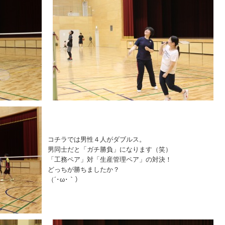
コチラでは男性４人がダブルス。
男同士だと「ガチ勝負」になります（笑）
「工務ペア」対「生産管理ペア」の対決！
どっちが勝ちましたか？
（´･ω･｀）