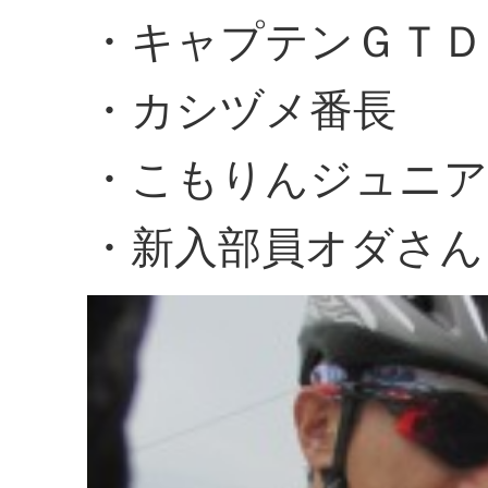
・キャプテンＧＴＤ
・カシヅメ番長
・こもりんジュニア
・新入部員オダさん