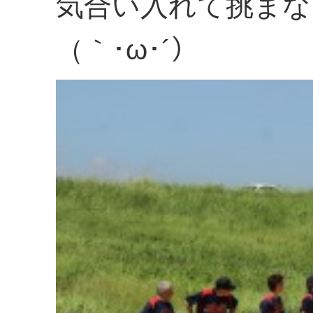
気合い入れて挑まな
（｀･ω･´）