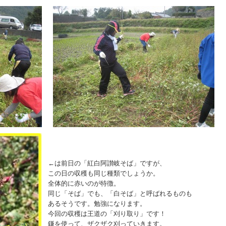
←は前日の「紅白阿讃岐そば」ですが、
この日の収穫も同じ種類でしょうか。
全体的に赤いのが特徴。
同じ「そば」でも、「白そば」と呼ばれるものも
あるそうです。勉強になります。
今回の収穫は王道の「刈り取り」です！
鎌を使って、ザクザク刈っていきます。