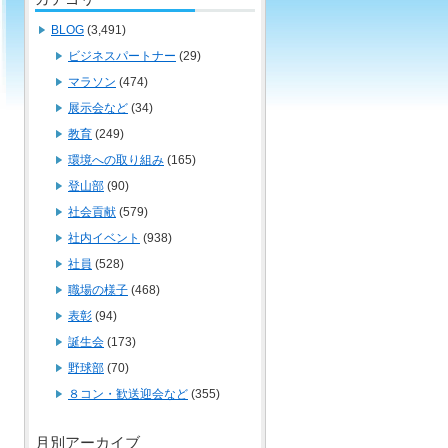
BLOG
(3,491)
ビジネスパートナー
(29)
マラソン
(474)
展示会など
(34)
教育
(249)
環境への取り組み
(165)
登山部
(90)
社会貢献
(579)
社内イベント
(938)
社員
(528)
職場の様子
(468)
表彰
(94)
誕生会
(173)
野球部
(70)
８コン・歓送迎会など
(355)
月別アーカイブ