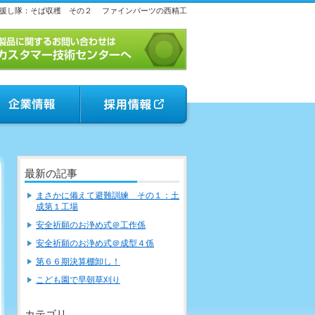
援し隊：そば収穫 その２
ファインパーツの西精工
最新の記事
まさかに備えて避難訓練 その１：土
成第１工場
安全祈願のお浄め式＠工作係
安全祈願のお浄め式＠成型４係
第６６期決算棚卸し！
こども園で早朝草刈り
カテゴリ