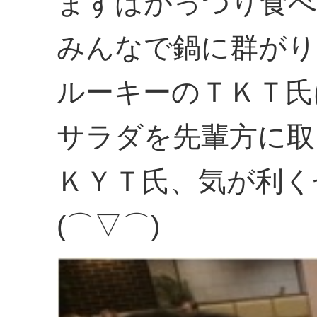
まずはがっつり食べ
みんなで鍋に群がりま
ルーキーのＴＫＴ氏
サラダを先輩方に取
ＫＹＴ氏、気が利く
(⌒▽⌒)