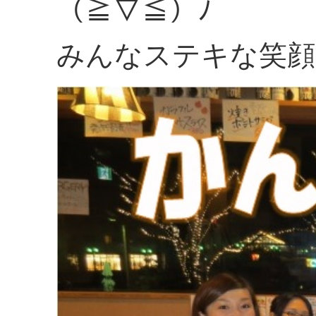
（≧▽≦）ﾉ
みんなステキな笑顔