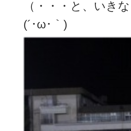
（・・・と、いきな
(´･ω･｀)