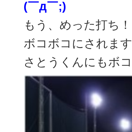
(￣д￣;)
もう、めった打ち！
ボコボコにされます
さとうくんにもボ