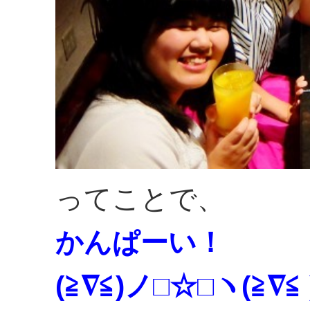
ってことで、
かんぱーい！
(≧∇≦)ノ□☆□ヽ(≧∇≦ 