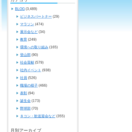
BLOG
(3,489)
ビジネスパートナー
(29)
マラソン
(474)
展示会など
(34)
教育
(249)
環境への取り組み
(165)
登山部
(90)
社会貢献
(579)
社内イベント
(938)
社員
(526)
職場の様子
(466)
表彰
(94)
誕生会
(173)
野球部
(70)
８コン・歓送迎会など
(355)
月別アーカイブ