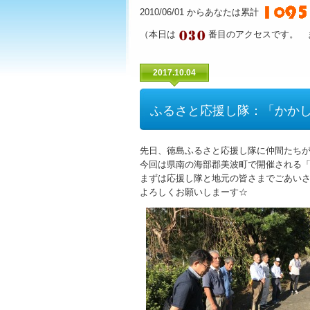
2010/06/01 からあなたは累計
（本日は
番目のアクセスです。 
2017.10.04
ふるさと応援し隊：「かか
先日、徳島ふるさと応援し隊に仲間たち
今回は県南の海部郡美波町で開催される
まずは応援し隊と地元の皆さまでごあい
よろしくお願いしまーす☆