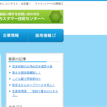
かしコンテスト」を応援！
ファインパーツの西精工
最新の記事
安全祈願のお浄め式＠成型４係
第６６期決算棚卸し！
こども園で早朝草刈り
防災士からロープワークを学ぶ！
生産管理課 「笑顔で夏をのりきろ
う」
カテゴリ