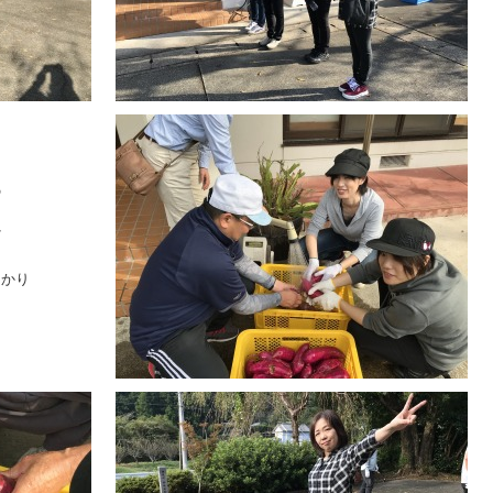
の
だ
っかり