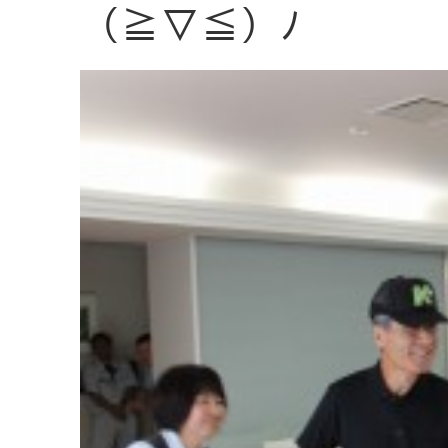
（≧▽≦）ﾉ