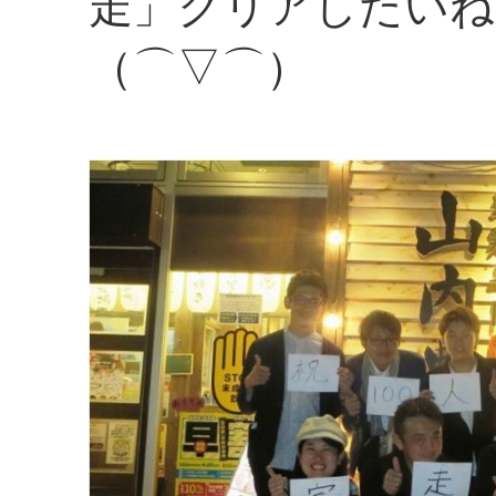
走」クリアしたいね
（⌒▽⌒）