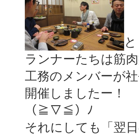
と
ランナーたちは筋肉
工務のメンバーが社
開催しましたー！
（≧▽≦）ﾉ
それにしても「翌日