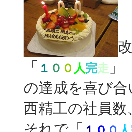
「
」
１
０
０
人
完
走
の達成を喜び合
西精工の社員数
それで「
１
０
０
人