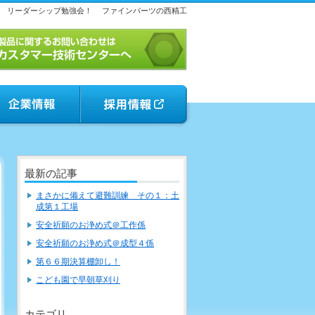
リーダーシップ勉強会！
ファインパーツの西精工
最新の記事
まさかに備えて避難訓練 その１：土
成第１工場
安全祈願のお浄め式＠工作係
安全祈願のお浄め式＠成型４係
第６６期決算棚卸し！
こども園で早朝草刈り
カテゴリ