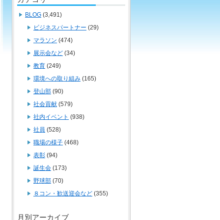
BLOG
(3,491)
ビジネスパートナー
(29)
マラソン
(474)
展示会など
(34)
教育
(249)
環境への取り組み
(165)
登山部
(90)
社会貢献
(579)
社内イベント
(938)
社員
(528)
職場の様子
(468)
表彰
(94)
誕生会
(173)
野球部
(70)
８コン・歓送迎会など
(355)
月別アーカイブ