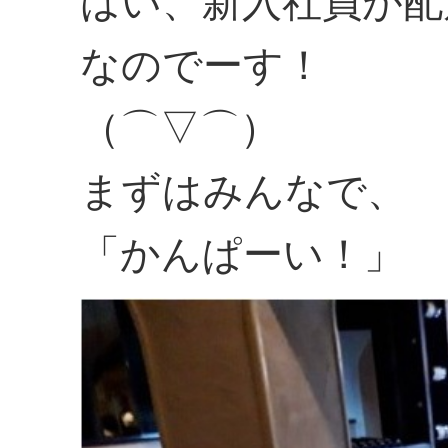
はい、新入社員が配
なのでーす！
（⌒▽⌒）
まずはみんなで、
「かんぱーい！」