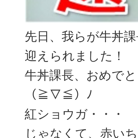
先日、我らが牛丼課
迎えられました！
牛丼課長、おめでと
（≧▽≦）ﾉ
紅ショウガ・・・
じゃなくて、赤いち