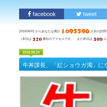
facebook
tweet
2010/06/01 からあなたは累計
人目の訪問
（本日は
番目のアクセスです。 また昨日は
人
2018.09.24
牛丼課長、「紅ショウガ濁」に