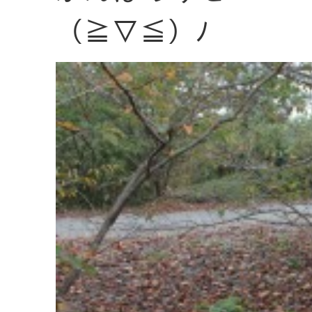
（≧▽≦）ﾉ