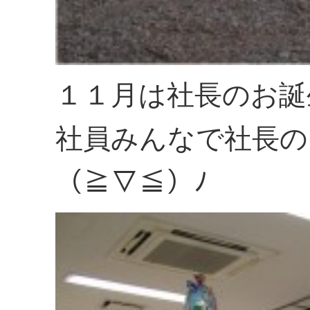
１１月は社長のお誕
社員みんなで社長の
（≧▽≦）ﾉ