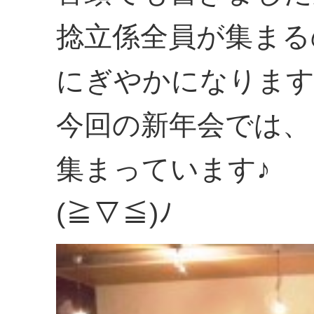
捻立係全員が集まる
にぎやかになりま
今回の新年会では、
集まっています♪
(≧▽≦)ﾉ