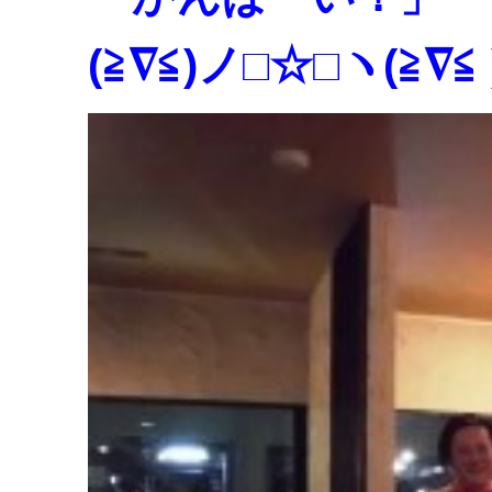
(≧∇≦)ノ□☆□ヽ(≧∇≦ 