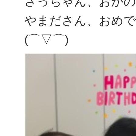
さっちゃん、おかの
やまださん、おめで
(⌒▽⌒)