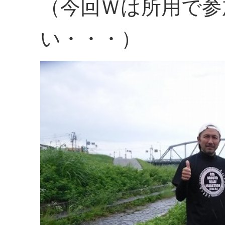
（今回Ｗは所用で参
い・・・）