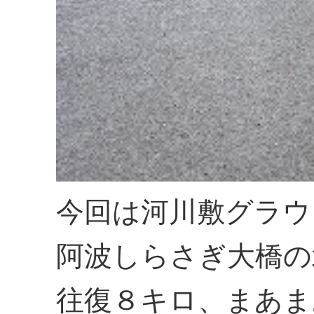
今回は河川敷グラウ
阿波しらさぎ大橋の
往復８キロ、まあま