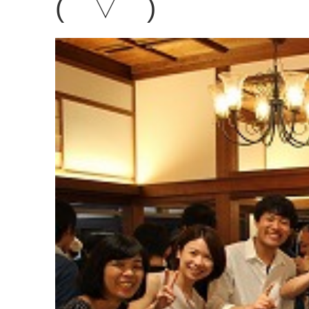
(⌒▽⌒)