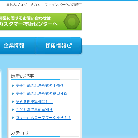
夏休みブログ その４
ファインパーツの西精工
最新の記事
安全祈願のお浄め式＠工作係
安全祈願のお浄め式＠成型４係
第６６期決算棚卸し！
こども園で早朝草刈り
防災士からロープワークを学ぶ！
カテゴリ