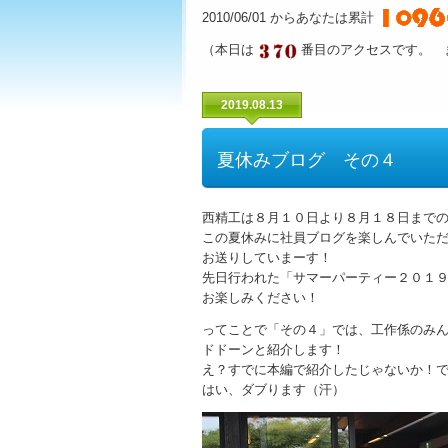
2010/06/01 からあなたは累計
（本日は
番目のアクセスです。 
2019.08.13
夏休みブログ その４
西精工は８月１０日より８月１８日まで
この夏休みに社員ブログを楽しんでいた
お送りしていまーす！
先日行われた「サマーパーティー２０１
お楽しみください！
ってことで「その４」では、工作係のみ
ドドーンと紹介します！
え？すでに本編で紹介したじゃないか！
はい、ダブります（汗）