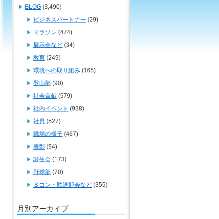
BLOG
(3,490)
ビジネスパートナー
(29)
マラソン
(474)
展示会など
(34)
教育
(249)
環境への取り組み
(165)
登山部
(90)
社会貢献
(579)
社内イベント
(938)
社員
(527)
職場の様子
(467)
表彰
(94)
誕生会
(173)
野球部
(70)
８コン・歓送迎会など
(355)
月別アーカイブ