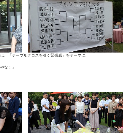
では、「テーブルクロスを引く緊張感」をテーマに、
！
んやな！」
」