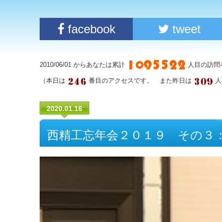
facebook
tweet
2010/06/01 からあなたは累計
人目の訪問
（本日は
番目のアクセスです。 また昨日は
人
2020.01.16
西精工忘年会２０１９ その３