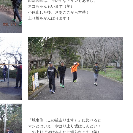
西部公園は、キレイなトイレもあるし、
ネコちゃんもいます（笑）
小休止した後、さあここから本番！
上り坂をがんばります！
「城南側（この後走ります）」に比べると
マシとはいえ、やはり上り坂はしんどい！
この上りでＷはみんなに煽られます（笑）