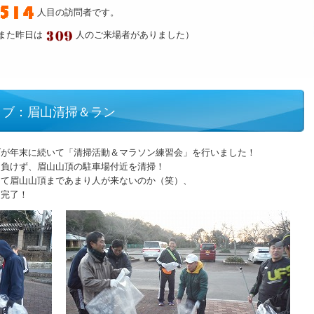
人目の訪問者です。
また昨日は
人のご来場者がありました）
ラブ：眉山清掃＆ラン
ブが年末に続いて「清掃活動＆マラソン練習会」を行いました！
に負けず、眉山山頂の駐車場付近を清掃！
くて眉山山頂まであまり人が来ないのか（笑）、
に完了！