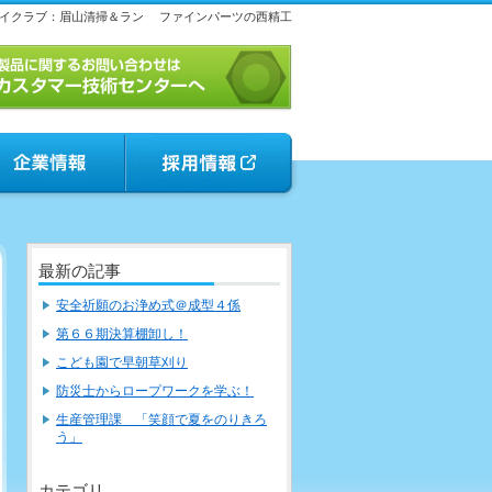
イクラブ：眉山清掃＆ラン
ファインパーツの西精工
最新の記事
安全祈願のお浄め式＠成型４係
第６６期決算棚卸し！
こども園で早朝草刈り
防災士からロープワークを学ぶ！
生産管理課 「笑顔で夏をのりきろ
う」
カテゴリ