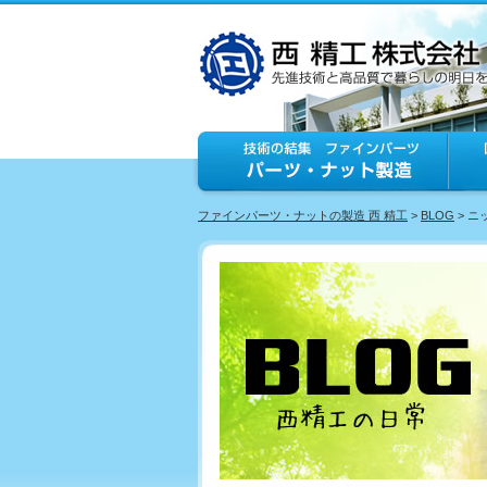
ファインパーツ・ナットの製造 西 精工
>
BLOG
> 