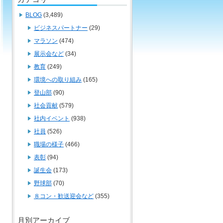
BLOG
(3,489)
ビジネスパートナー
(29)
マラソン
(474)
展示会など
(34)
教育
(249)
環境への取り組み
(165)
登山部
(90)
社会貢献
(579)
社内イベント
(938)
社員
(526)
職場の様子
(466)
表彰
(94)
誕生会
(173)
野球部
(70)
８コン・歓送迎会など
(355)
月別アーカイブ