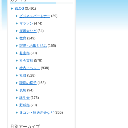
BLOG
(3,491)
ビジネスパートナー
(29)
マラソン
(474)
展示会など
(34)
教育
(249)
環境への取り組み
(165)
登山部
(90)
社会貢献
(579)
社内イベント
(938)
社員
(528)
職場の様子
(468)
表彰
(94)
誕生会
(173)
野球部
(70)
８コン・歓送迎会など
(355)
月別アーカイブ