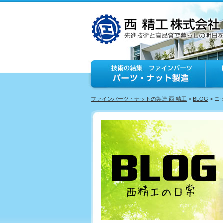
ファインパーツ・ナットの製造 西 精工
>
BLOG
> 