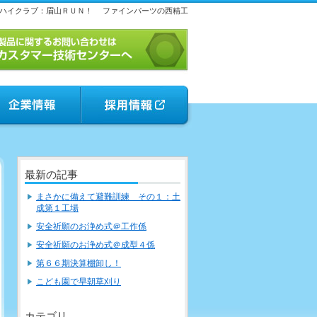
ハイクラブ：眉山ＲＵＮ！
ファインパーツの西精工
最新の記事
まさかに備えて避難訓練 その１：土
成第１工場
安全祈願のお浄め式＠工作係
安全祈願のお浄め式＠成型４係
第６６期決算棚卸し！
こども園で早朝草刈り
カテゴリ