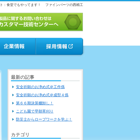
ト：食堂でもやってます！
ファインパーツの西精工
最新の記事
安全祈願のお浄め式＠工作係
安全祈願のお浄め式＠成型４係
第６６期決算棚卸し！
こども園で早朝草刈り
防災士からロープワークを学ぶ！
カテゴリ