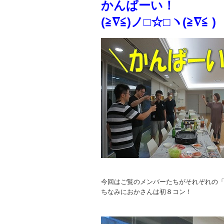
かんぱーい！
(≧∇≦)ノ□☆□ヽ(≧∇≦ )
今回はご覧のメンバーたちがそれぞれの
ちなみにおかさんは初８コン！