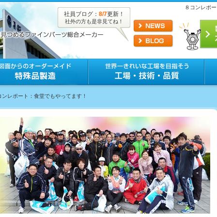
８コンレポー
社員ブログ：
8/7
更新！
社外の方も是非見てね！
８コンレポート：食堂でもやってます！