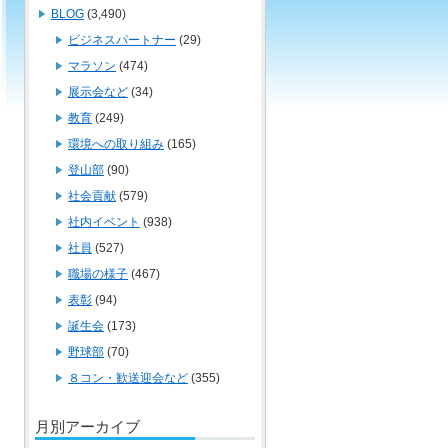
BLOG
(3,490)
ビジネスパートナー
(29)
マラソン
(474)
展示会など
(34)
教育
(249)
環境への取り組み
(165)
登山部
(90)
社会貢献
(579)
社内イベント
(938)
社員
(527)
職場の様子
(467)
表彰
(94)
誕生会
(173)
野球部
(70)
８コン・歓送迎会など
(355)
月別アーカイブ