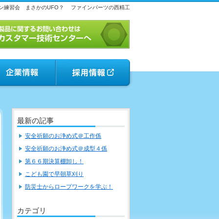
ン練習会 まさかのUFO？
ファインパーツの西精工
最新の記事
安全祈願のお浄め式＠工作係
安全祈願のお浄め式＠成型４係
第６６期決算棚卸し！
こども園で早朝草刈り
防災士からロープワークを学ぶ！
カテゴリ