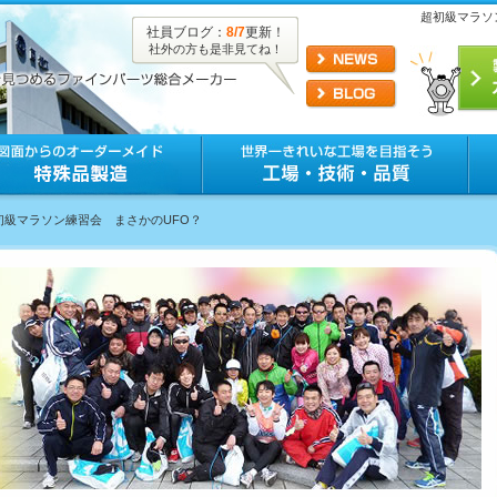
超初級マラソ
社員ブログ：
8/7
更新！
社外の方も是非見てね！
超初級マラソン練習会 まさかのUFO？