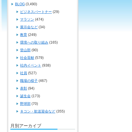
BLOG
(3,490)
ビジネスパートナー
(29)
マラソン
(474)
展示会など
(34)
教育
(249)
環境への取り組み
(165)
登山部
(90)
社会貢献
(579)
社内イベント
(938)
社員
(527)
職場の様子
(467)
表彰
(94)
誕生会
(173)
野球部
(70)
８コン・歓送迎会など
(355)
月別アーカイブ