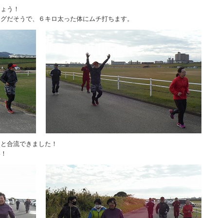
しょう！
ングだそうで、６キロ太った体にムチ打ちます。
ムと合流できました！
い！