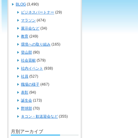
BLOG
(3,490)
ビジネスパートナー
(29)
マラソン
(474)
展示会など
(34)
教育
(249)
環境への取り組み
(165)
登山部
(90)
社会貢献
(579)
社内イベント
(938)
社員
(527)
職場の様子
(467)
表彰
(94)
誕生会
(173)
野球部
(70)
８コン・歓送迎会など
(355)
月別アーカイブ