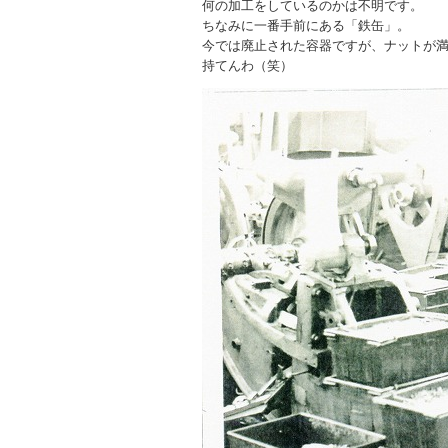
何の加工をしているのかは不明です。
ちなみに一番手前にある「鉄缶」。
今では廃止された容器ですが、ナットが
持てんわ（笑）