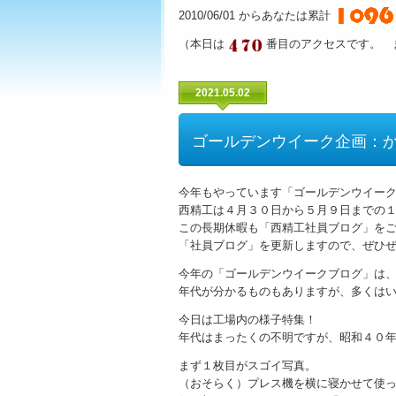
2010/06/01 からあなたは累計
（本日は
番目のアクセスです。 
2021.05.02
ゴールデンウイーク企画：
今年もやっています「ゴールデンウイー
西精工は４月３０日から５月９日までの
この長期休暇も「西精工社員ブログ」を
「社員ブログ」を更新しますので、ぜひ
今年の「ゴールデンウイークブログ」は
年代が分かるものもありますが、多くは
今日は工場内の様子特集！
年代はまったくの不明ですが、昭和４０
まず１枚目がスゴイ写真。
（おそらく）プレス機を横に寝かせて使