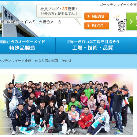
ゴールデンウイーク企画
社員ブログ：
8/7
更新！
社外の方も是非見てね！
ゴールデンウイーク企画：かなり昔の写真 その３