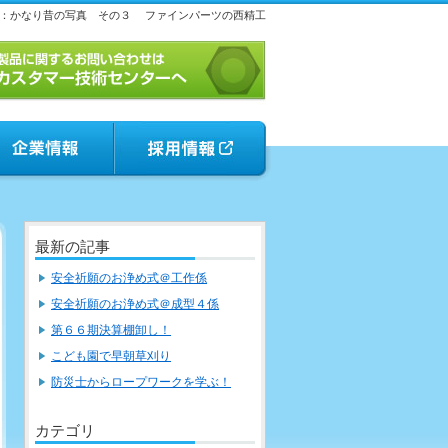
：かなり昔の写真 その３
ファインパーツの西精工
最新の記事
安全祈願のお浄め式＠工作係
安全祈願のお浄め式＠成型４係
第６６期決算棚卸し！
こども園で早朝草刈り
防災士からロープワークを学ぶ！
カテゴリ