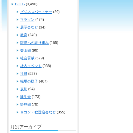
BLOG
(3,490)
ビジネスパートナー
(29)
マラソン
(474)
展示会など
(34)
教育
(249)
環境への取り組み
(165)
登山部
(90)
社会貢献
(579)
社内イベント
(938)
社員
(527)
職場の様子
(467)
表彰
(94)
誕生会
(173)
野球部
(70)
８コン・歓送迎会など
(355)
月別アーカイブ