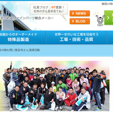
梅雨の晴
社員ブログ：
8/7
更新！
社外の方も是非見てね！
梅雨の晴れ間に熊谷寺さん清掃活動