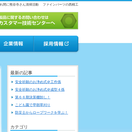
れ間に熊谷寺さん清掃活動
ファインパーツの西精工
最新の記事
安全祈願のお浄め式＠工作係
安全祈願のお浄め式＠成型４係
第６６期決算棚卸し！
こども園で早朝草刈り
防災士からロープワークを学ぶ！
カテゴリ