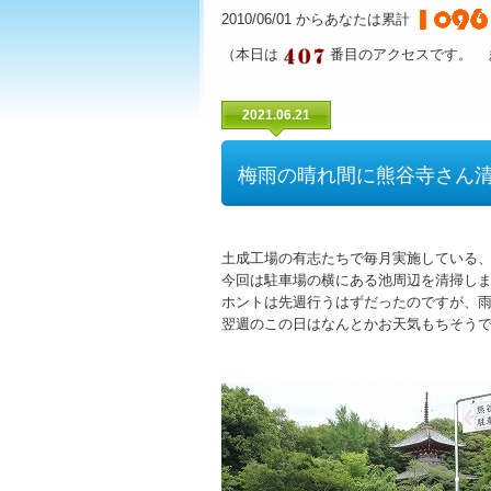
2010/06/01 からあなたは累計
（本日は
番目のアクセスです。 
2021.06.21
梅雨の晴れ間に熊谷寺さん
土成工場の有志たちで毎月実施している
今回は駐車場の横にある池周辺を清掃し
ホントは先週行うはずだったのですが、
翌週のこの日はなんとかお天気もちそう