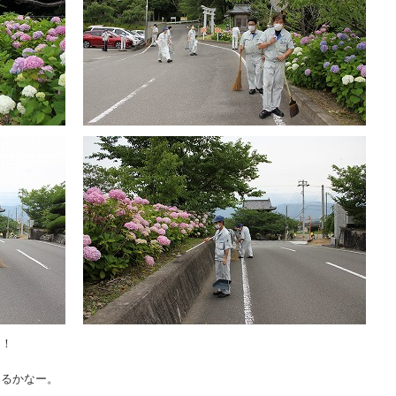
ー！
てるかなー。