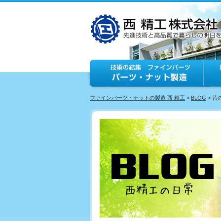
ファインパーツ・ナットの製造 西 精工
>
BLOG
> 昔