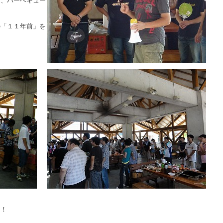
速、バーベキュー
の「１１年前」を
た！