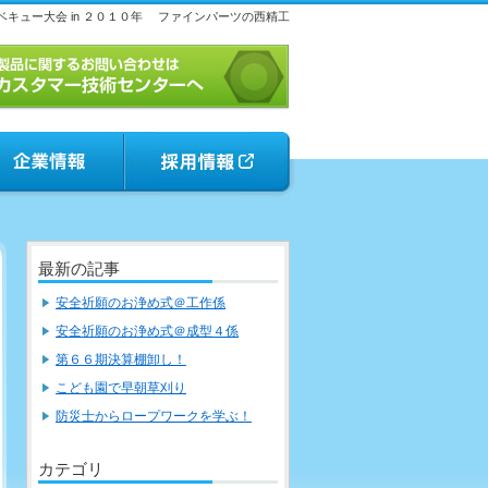
ュー大会 in ２０１０年
ファインパーツの西精工
最新の記事
安全祈願のお浄め式＠工作係
安全祈願のお浄め式＠成型４係
第６６期決算棚卸し！
こども園で早朝草刈り
防災士からロープワークを学ぶ！
カテゴリ