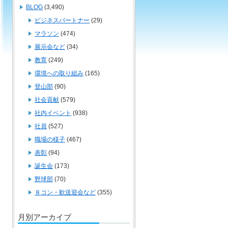
BLOG
(3,490)
ビジネスパートナー
(29)
マラソン
(474)
展示会など
(34)
教育
(249)
環境への取り組み
(165)
登山部
(90)
社会貢献
(579)
社内イベント
(938)
社員
(527)
職場の様子
(467)
表彰
(94)
誕生会
(173)
野球部
(70)
８コン・歓送迎会など
(355)
月別アーカイブ