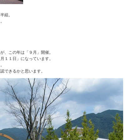
後半組。
ん。
。
すが、この年は「９月」開催。
９月１１日」になっています。
す。
確認できるかと思います。