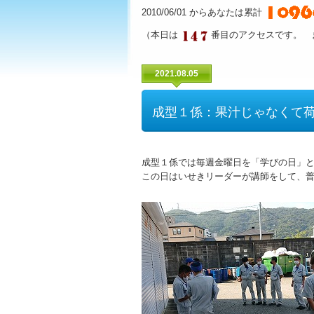
2010/06/01 からあなたは累計
（本日は
番目のアクセスです。 
2021.08.05
成型１係：果汁じゃなくて
成型１係では毎週金曜日を「学びの日」
この日はいせきリーダーが講師をして、