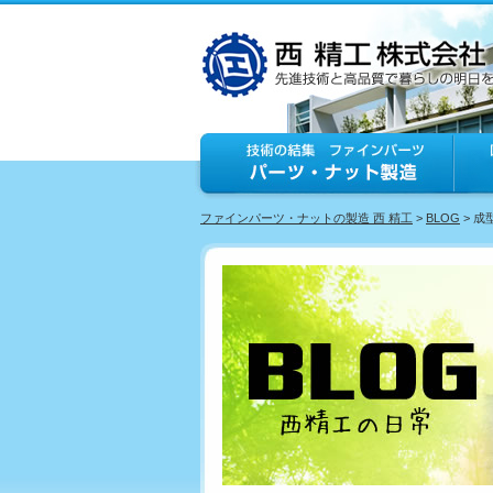
ファインパーツ・ナットの製造 西 精工
>
BLOG
> 