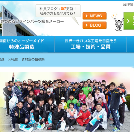
経理課
社員ブログ：
8/7
更新！
社外の方も是非見てね！
理課 5S活動 資材室の棚移動