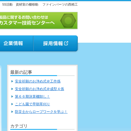
 5S活動 資材室の棚移動
ファインパーツの西精工
最新の記事
安全祈願のお浄め式＠工作係
安全祈願のお浄め式＠成型４係
第６６期決算棚卸し！
こども園で早朝草刈り
防災士からロープワークを学ぶ！
カテゴリ