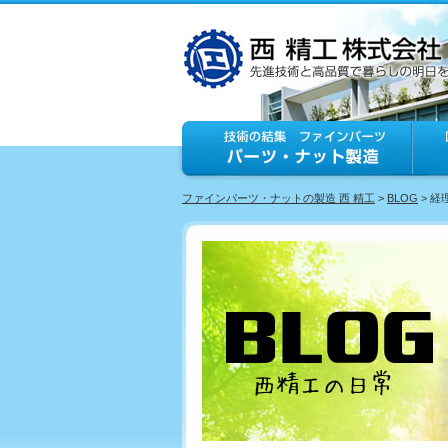
ファインパーツ・ナットの製造 西 精工
>
BLOG
> 経