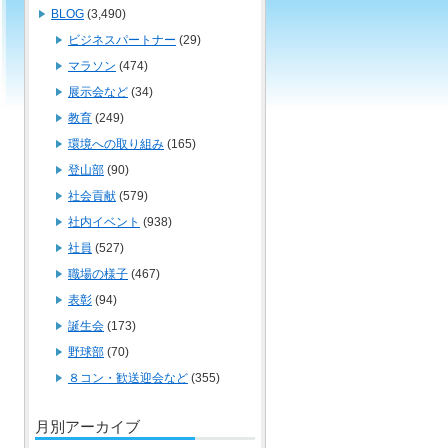
BLOG
(3,490)
ビジネスパートナー
(29)
マラソン
(474)
展示会など
(34)
教育
(249)
環境への取り組み
(165)
登山部
(90)
社会貢献
(579)
社内イベント
(938)
社員
(527)
職場の様子
(467)
表彰
(94)
誕生会
(173)
野球部
(70)
８コン・歓送迎会など
(355)
月別アーカイブ