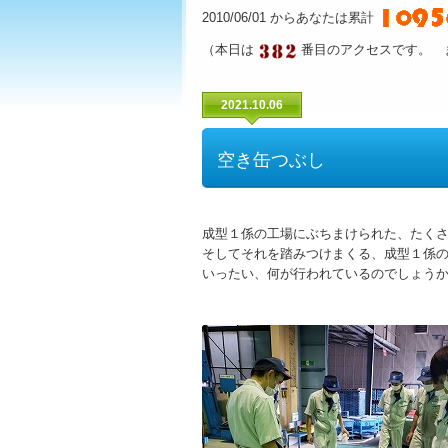
2010/06/01 からあなたは累計
（本日は
番目のアクセスです。 
2021.10.06
空き缶つぶし
成型１係の工場にぶちまけられた、たく
そしてそれを踏みつけまくる、成型１係
いったい、何が行われているのでしょう