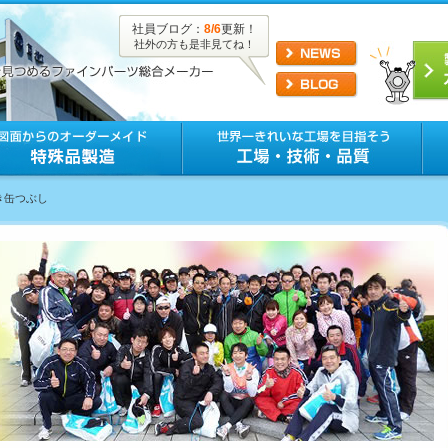
社員ブログ：
8/6
更新！
社外の方も是非見てね！
き缶つぶし