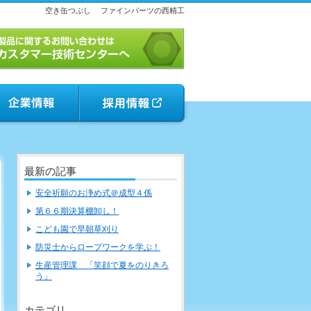
空き缶つぶし
ファインパーツの西精工
最新の記事
安全祈願のお浄め式＠成型４係
第６６期決算棚卸し！
こども園で早朝草刈り
防災士からロープワークを学ぶ！
生産管理課 「笑顔で夏をのりきろ
う」
カテゴリ