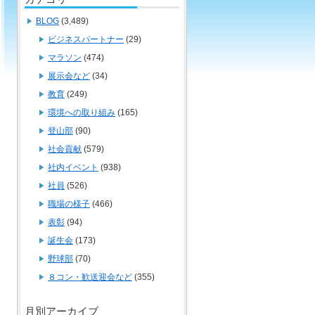
BLOG
(3,489)
ビジネスパートナー
(29)
マラソン
(474)
展示会など
(34)
教育
(249)
環境への取り組み
(165)
登山部
(90)
社会貢献
(579)
社内イベント
(938)
社員
(526)
職場の様子
(466)
表彰
(94)
誕生会
(173)
野球部
(70)
８コン・歓送迎会など
(355)
月別アーカイブ