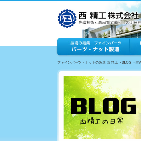
ファインパーツ・ナットの製造 西 精工
>
BLOG
> 空