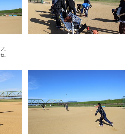
ップ。
てね。