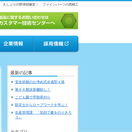
久しぶりの野球部練習！
ファインパーツの西精工
最新の記事
安全祈願のお浄め式＠成型４係
第６６期決算棚卸し！
こども園で早朝草刈り
防災士からロープワークを学ぶ！
生産管理課 「笑顔で夏をのりきろ
う」
カテゴリ