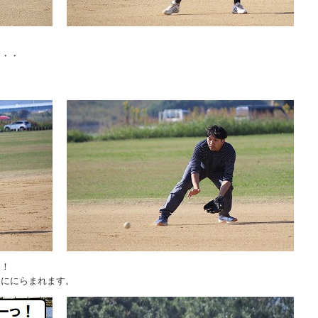
！
・・・
」
ン！
チににらまれます。