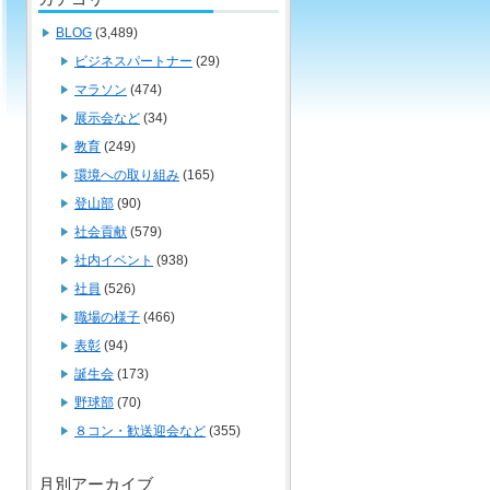
BLOG
(3,489)
ビジネスパートナー
(29)
マラソン
(474)
展示会など
(34)
教育
(249)
環境への取り組み
(165)
登山部
(90)
社会貢献
(579)
社内イベント
(938)
社員
(526)
職場の様子
(466)
表彰
(94)
誕生会
(173)
野球部
(70)
８コン・歓送迎会など
(355)
月別アーカイブ