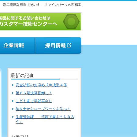
新工場建設続報！その６
ファインパーツの西精工
最新の記事
安全祈願のお浄め式＠成型４係
第６６期決算棚卸し！
こども園で早朝草刈り
防災士からロープワークを学ぶ！
生産管理課 「笑顔で夏をのりきろ
う」
カテゴリ