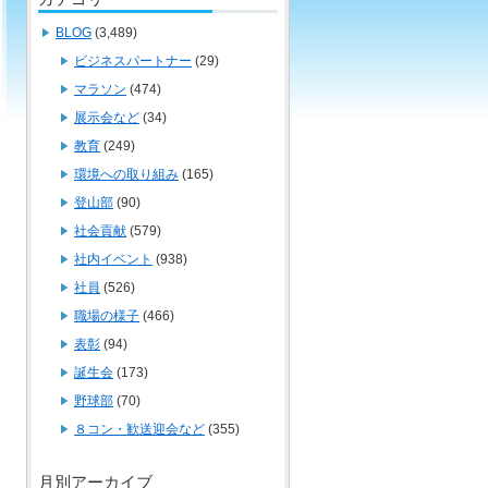
BLOG
(3,489)
ビジネスパートナー
(29)
マラソン
(474)
展示会など
(34)
教育
(249)
環境への取り組み
(165)
登山部
(90)
社会貢献
(579)
社内イベント
(938)
社員
(526)
職場の様子
(466)
表彰
(94)
誕生会
(173)
野球部
(70)
８コン・歓送迎会など
(355)
月別アーカイブ