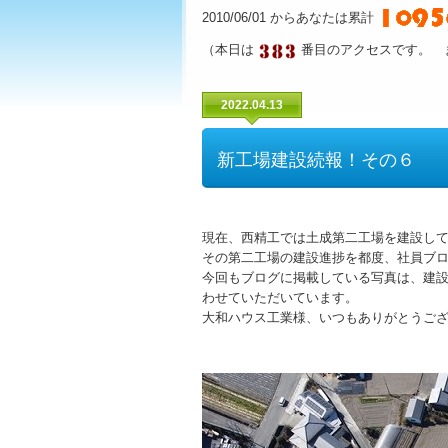
2010/06/01 からあなたは累計
（本日は
番目のアクセスです。 
2022.04.13
新工場建設続報！その６
現在、西精工では土成第二工場を建設し
その第二工場の建設進捗を都度、社員ブ
今回もブログに掲載している写真は、建
わせていただいています。
大和ハウス工業様、いつもありがとうご