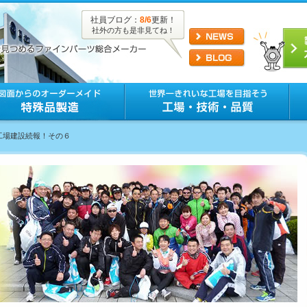
社員ブログ：
8/6
更新！
社外の方も是非見てね！
新工場建設続報！その６