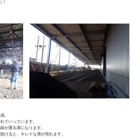
た！
。
作成。
られていっています。
配線が通る溝になります。
を除けると、キレイな溝が現れます。