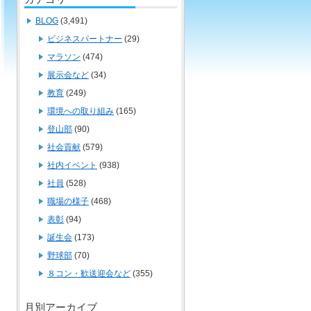
BLOG
(3,491)
ビジネスパートナー
(29)
マラソン
(474)
展示会など
(34)
教育
(249)
環境への取り組み
(165)
登山部
(90)
社会貢献
(579)
社内イベント
(938)
社員
(528)
職場の様子
(468)
表彰
(94)
誕生会
(173)
野球部
(70)
８コン・歓送迎会など
(355)
月別アーカイブ