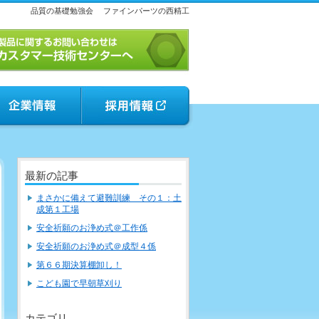
品質の基礎勉強会
ファインパーツの西精工
最新の記事
まさかに備えて避難訓練 その１：土
成第１工場
安全祈願のお浄め式＠工作係
安全祈願のお浄め式＠成型４係
第６６期決算棚卸し！
こども園で早朝草刈り
カテゴリ