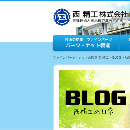
ファインパーツ・ナットの製造 西 精工
>
BLOG
> 品