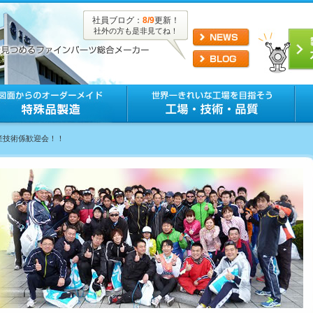
社員ブログ：
8/9
更新！
社外の方も是非見てね！
生産技術係歓迎会！！