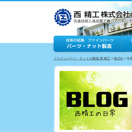
ファインパーツ・ナットの製造 西 精工
>
BLOG
> 