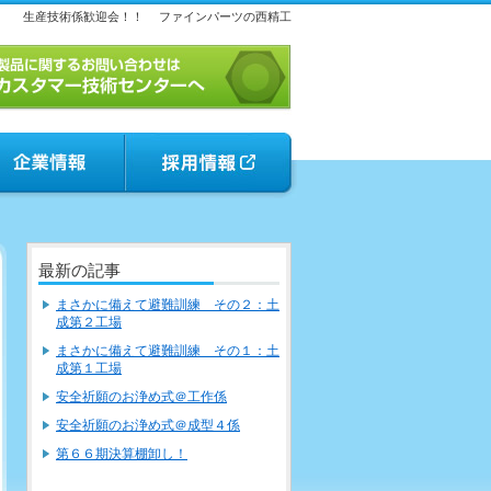
生産技術係歓迎会！！
ファインパーツの西精工
最新の記事
まさかに備えて避難訓練 その２：土
成第２工場
まさかに備えて避難訓練 その１：土
成第１工場
安全祈願のお浄め式＠工作係
安全祈願のお浄め式＠成型４係
第６６期決算棚卸し！