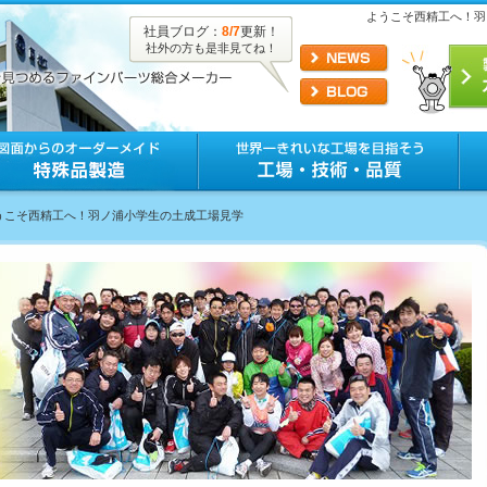
ようこそ西精工へ！羽
社員ブログ：
8/7
更新！
社外の方も是非見てね！
ようこそ西精工へ！羽ノ浦小学生の土成工場見学