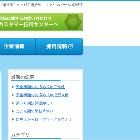
ノ浦小学生の土成工場見学
ファインパーツの西精工
最新の記事
安全祈願のお浄め式＠工作係
安全祈願のお浄め式＠成型４係
第６６期決算棚卸し！
こども園で早朝草刈り
防災士からロープワークを学ぶ！
カテゴリ