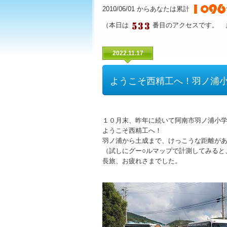
2010/06/01 からあなたは累計
（本日は
番目のアクセスです。 
2022.11.17
ようこそ西精工へ！羽ノ浦
１０月末、昨年に続いて阿南市羽ノ浦小学
ようこそ西精工へ！
羽ノ浦から土成まで、けっこうな距離が
（試しにグー○ルマップで計測してみると
長旅、お疲れさまでした。