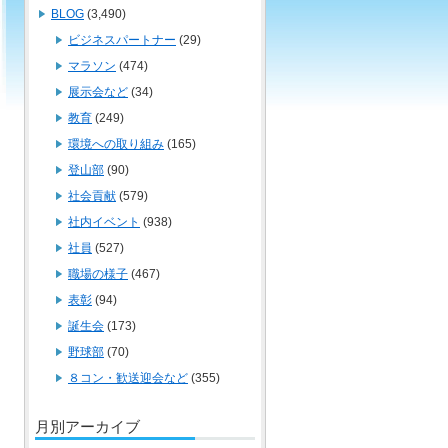
BLOG
(3,490)
ビジネスパートナー
(29)
マラソン
(474)
展示会など
(34)
教育
(249)
環境への取り組み
(165)
登山部
(90)
社会貢献
(579)
社内イベント
(938)
社員
(527)
職場の様子
(467)
表彰
(94)
誕生会
(173)
野球部
(70)
８コン・歓送迎会など
(355)
月別アーカイブ