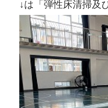
↓は「弾性床清掃及