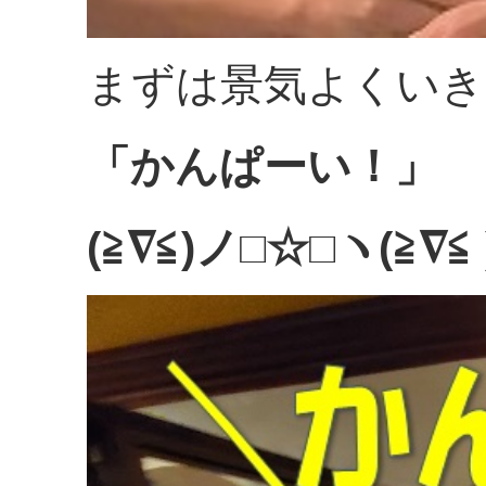
まずは景気よくいき
「かんぱーい！」
(≧∇≦)ノ□☆□ヽ(≧∇≦ 