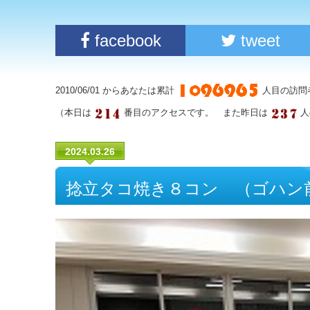
facebook
tweet
2010/06/01 からあなたは累計
人目の訪問
（本日は
番目のアクセスです。 また昨日は
人
2024.03.26
捻立タコ焼き８コン （ゴハン