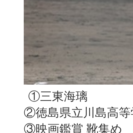
①三東海璃
②徳島県立川島高等
③映画鑑賞 靴集め