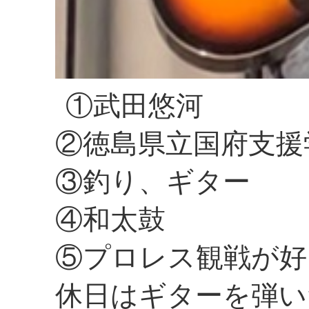
①武田悠河
②徳島県立国府支援
③釣り、ギター
④和太鼓
⑤プロレス観戦が好
休日はギターを弾い