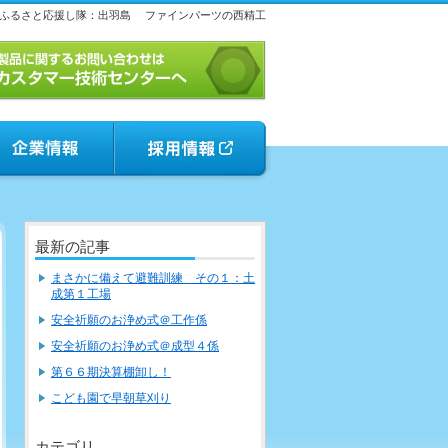
ふるさと応援し隊：出羽島
ファインパーツの西精工
最新の記事
まさかに備えて避難訓練 その１：土
成第１工場
安全祈願のお浄め式＠工作係
安全祈願のお浄め式＠成型４係
第６６期決算棚卸し！
こども園で早朝草刈り
カテゴリ