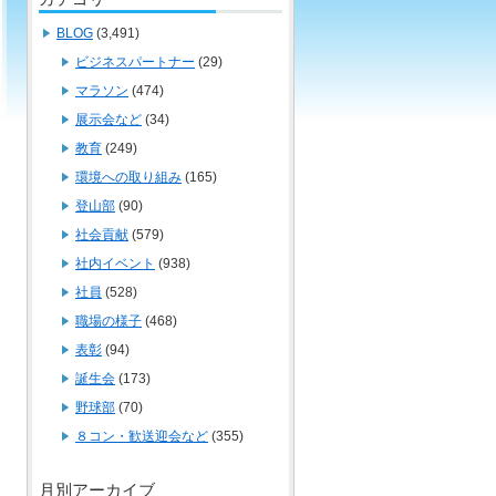
BLOG
(3,491)
ビジネスパートナー
(29)
マラソン
(474)
展示会など
(34)
教育
(249)
環境への取り組み
(165)
登山部
(90)
社会貢献
(579)
社内イベント
(938)
社員
(528)
職場の様子
(468)
表彰
(94)
誕生会
(173)
野球部
(70)
８コン・歓送迎会など
(355)
月別アーカイブ