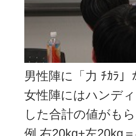
男性陣に「力 ﾁｶﾗ
女性陣にはハンディ
した合計の値がもら
例.右20kg+左20kg＝