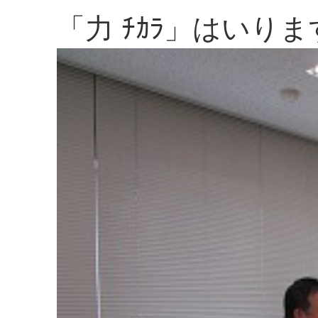
「力 ﾁｶﾗ」はいり