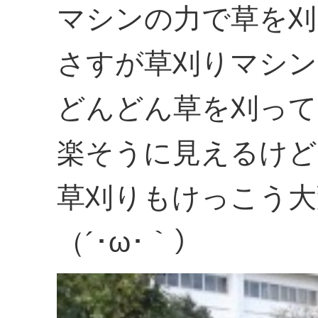
マシンの力で草を刈
さすが草刈りマシン
どんどん草を刈って
楽そうに見えるけど
草刈りもけっこう大
（´･ω･｀）