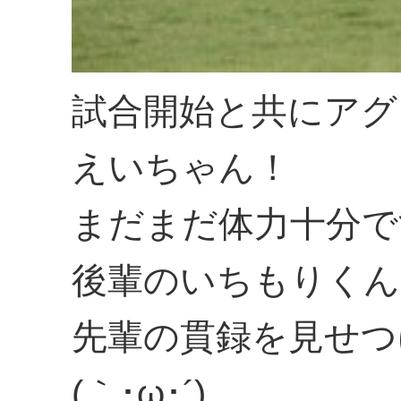
試合開始と共にアグ
えいちゃん！
まだまだ体力十分で
後輩のいちもりくん
先輩の貫録を見せつ
(｀･ω･´)