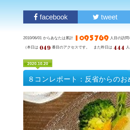
facebook
tweet
2010/06/01 からあなたは累計
人目の訪問
（本日は
番目のアクセスです。 また昨日は
人
2020.10.20
８コンレポート：反省からのお