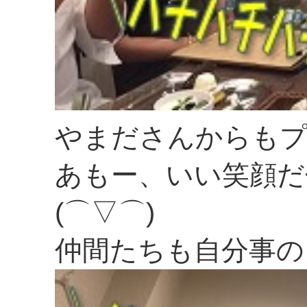
やまださんからも
あもー、いい笑顔だ
(⌒▽⌒)
仲間たちも自分事の