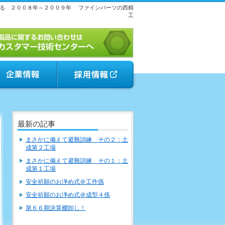
る ２００８年～２００９年
ファインパーツの西精
工
最新の記事
まさかに備えて避難訓練 その２：土
成第２工場
まさかに備えて避難訓練 その１：土
成第１工場
安全祈願のお浄め式＠工作係
安全祈願のお浄め式＠成型４係
第６６期決算棚卸し！