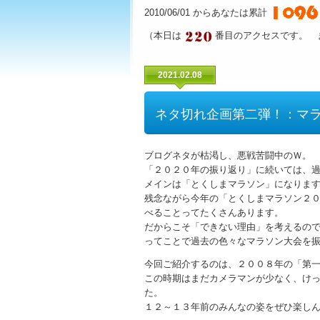
2010/06/01 からあなたは累計
（本日は
番目のアクセスです。 
2021.02.08
ネタ切れ企画第二弾！：マ
ブログネタが枯渇し、悪戦苦闘中のＷ。
「２０２０年の振り返り」に続いては、
メインは「とくしまマラソン」になりま
残念ながら今年の「とくしまマラソン２
べることってたくさんあります。
だからこそ「できない理由」を考えるの
ってことで過去の色々なマラソン大会を
今回ご紹介するのは、２００８年の「第
この時期はまだカメラマンが少なく、け
た。
１２～１３年前のみんなの姿をぜひ楽しん