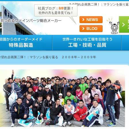
ネタ切れ企画第二弾！：マラソンを振り返
社員ブログ：
8/9
更新！
社外の方も是非見てね！
ネタ切れ企画第二弾！：マラソンを振り返る ２００８年～２００９年