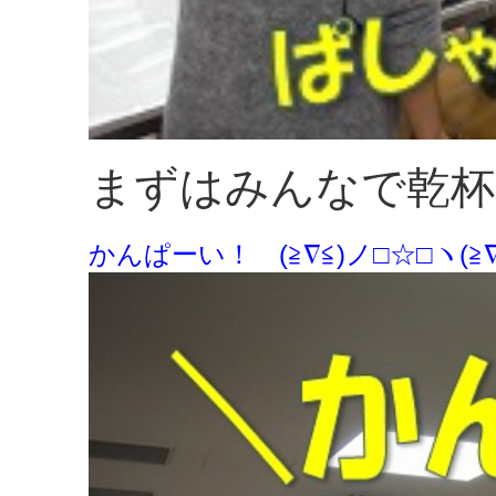
まずはみんなで乾杯
かんぱーい！ (≧∇≦)ノ□☆□ヽ(≧∇≦